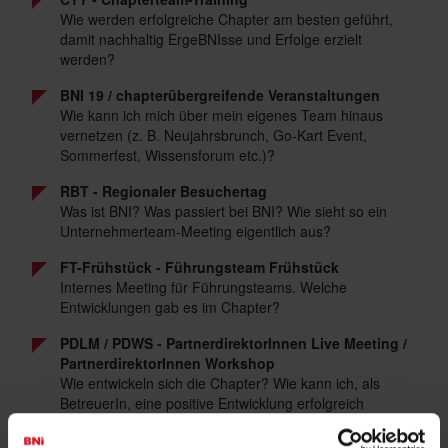
Wie werden erfolgreiche Chapter am besten geführt,
damit nachhaltig ErgeBNIsse und Erfolge erzielt
werden?
BNI 19 / chapterübergreifende Veranstaltungen
Wie kann ich mich über mein eigenes Team hinaus
vernetzen (z. B. Neujahrsbrunch, Go-Kart Event,
Sommerfest, Wissensforum etc.)?
RBT - Regionaler Besuchertag
Was ist BNI? Was passiert bei BNI? Wie sieht so ein
Unternehmerteam-Meeting eigentlich aus?
FT-Frühstück - Führungsteam Frühstück
Internes Meeting für Führungsteams. Welche
Entwicklungen gab es im Chapter?
PDLM / PDWS - PartnerdirektorInnen Live Meeting /
PartnerdirektorInnen Workshop
Wie entwickeln sich die Chapter? Wie kann ich, als
BetreuerIn, eine positive Entwicklung erfolgreich
fördern?