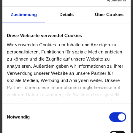
Zustimmung
Details
Über Cookies
Diese Webseite verwendet Cookies
Wir verwenden Cookies, um Inhalte und Anzeigen zu
personalisieren, Funktionen für soziale Medien anbieten
zu können und die Zugriffe auf unsere Website zu
analysieren. Außerdem geben wir Informationen zu Ihrer
Verwendung unserer Website an unsere Partner für
soziale Medien, Werbung und Analysen weiter. Unsere
Partner führen diese Informationen möglicherweise mit
August 2026
weiteren Daten zusammen, die Sie ihnen bereitgestellt
August
2026
haben oder die sie im Rahmen Ihrer Nutzung der Dienste
gesammelt haben.
Einwilligungsauswahl
3 Mo
So
Mo
Di
Mi
Do
Fr
Sa
Notwendig
Überregionales Online Training – Präsentieren
26
27
28
29
30
31
1