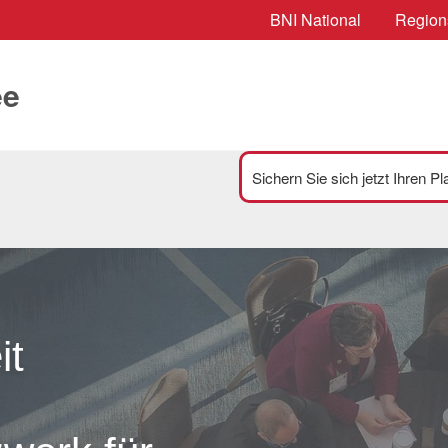
BNI National
Region
ee
Sichern Sie sich jetzt Ihren P
it