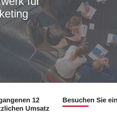
werk für
keting
rgangenen 12
Besuchen Sie ein
tzlichen Umsatz